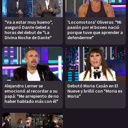
"Va a estar muy bueno",
'Locomotora' Oliveras: "Mi
aseguró Dante Gebel a
pasión por el boxeo nació
horas del debut de "La
porque tuve que aprender a
Divina Noche de Dante"
defenderme"
Alejandro Lerner se
Debutó Moria Casán en El
emocionó al recordar a su
Nueve y brilló con "Moria es
papá: "Me arrepiento de no
Moria"
haber hablado más con él"