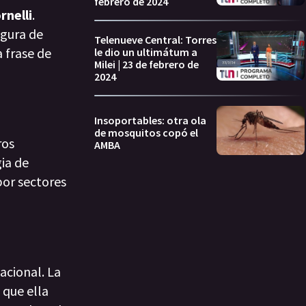
febrero de 2024
rnelli
.
igura de
Telenueve Central: Torres
 frase de
le dio un ultimátum a
Milei | 23 de febrero de
2024
Insoportables: otra ola
de mosquitos copó el
ros
AMBA
gia de
por sectores
Nacional. La
 que ella