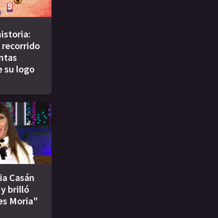
istoria:
 recorrido
intas
e su logo
ia Casán
y brilló
es Moria"