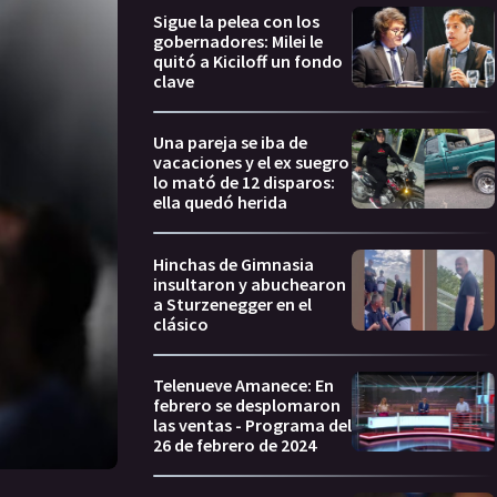
Sigue la pelea con los
gobernadores: Milei le
quitó a Kiciloff un fondo
clave
Una pareja se iba de
vacaciones y el ex suegro
lo mató de 12 disparos:
ella quedó herida
Hinchas de Gimnasia
insultaron y abuchearon
a Sturzenegger en el
clásico
Telenueve Amanece: En
febrero se desplomaron
las ventas - Programa del
26 de febrero de 2024