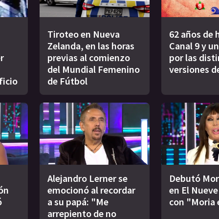
Tiroteo en Nueva
62 años de h
Zelanda, en las horas
Canal 9 y un
r
previas al comienzo
por las dist
del Mundial Femenino
versiones d
ficio
de Fútbol
Alejandro Lerner se
Debutó Mor
ión
emocionó al recordar
en El Nueve 
ó
a su papá: "Me
con "Moria 
arrepiento de no