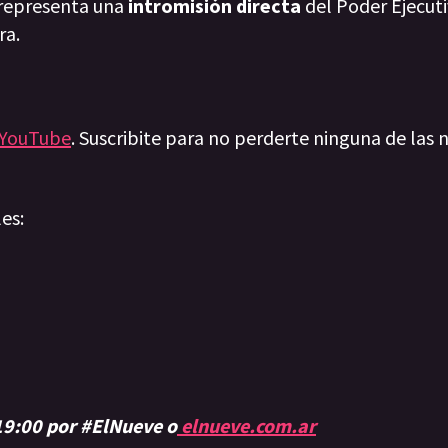
o representa una
intromisión directa
del Poder Ejecuti
ra.
YouTube
. Suscribite para no perderte ninguna de las n
les:
 19:00 por #ElNueve o
elnueve.com.ar