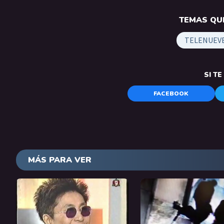
TEMAS QUE
TELENUEV
SI T
FACEBOOK
MÁS PARA VER