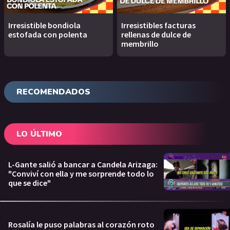
Irresistible bondiola
Irresistibles facturas
estofada con polenta
rellenas de dulce de
membrillo
RECOMENDADOS
LO ÚLTIMO
L-Gante salió a bancar a Candela Arizaga:
"Conviví con ella y me sorprende todo lo
que se dice"
Rosalía le puso palabras al corazón roto