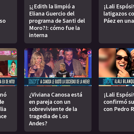
¡¿Edith la limpió a
¡Lali Espósi
Eliana Guercio del
latigazos co
oso
programa de Santi del
Páez en una
Moro?!: cómo fue la
interna
inó
¿Viviana Canosa está
¡Lali Espósi
de
en pareja con un
confirmó s
lia
sobreviviente de la
con Pedro 
ace
tragedia de Los
Andes?