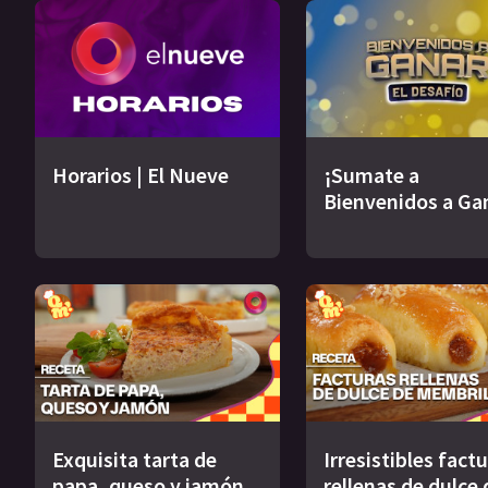
Horarios | El Nueve
¡Sumate a
Bienvenidos a Ga
Exquisita tarta de
Irresistibles fact
papa, queso y jamón
rellenas de dulce 