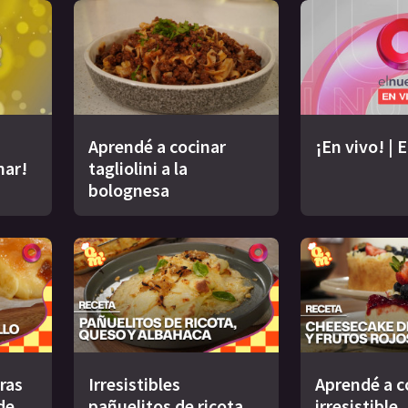
Aprendé a cocinar
¡En vivo! | 
nar!
tagliolini a la
bolognesa
uras
Irresistibles
Aprendé a c
de
pañuelitos de ricota,
irresistible