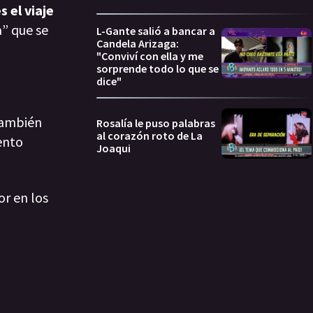
 el viaje
a” que se
L-Gante salió a bancar a
Candela Arizaga:
"Conviví con ella y me
sorprende todo lo que se
dice"
 también
Rosalía le puso palabras
al corazón roto de La
ento
Joaqui
or en los