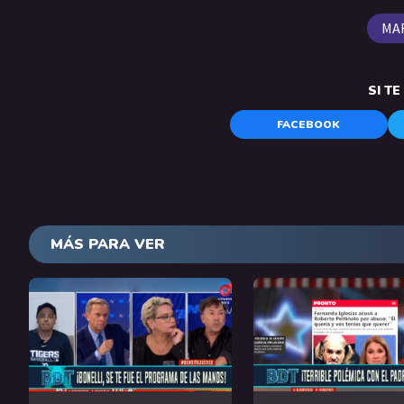
MA
SI T
FACEBOOK
MÁS PARA VER