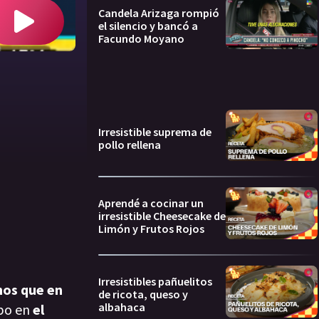
Candela Arizaga rompió
el silencio y bancó a
Facundo Moyano
Irresistible suprema de
pollo rellena
Aprendé a cocinar un
irresistible Cheesecake de
Limón y Frutos Rojos
Irresistibles pañuelitos
nos que en
de ricota, queso y
albahaca
abo en
el