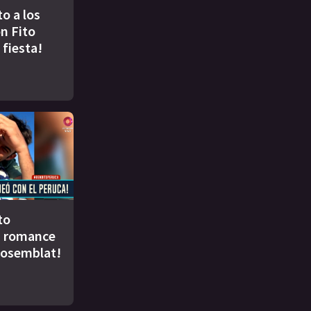
to a los
n Fito
 fiesta!
to
u romance
Rosemblat!