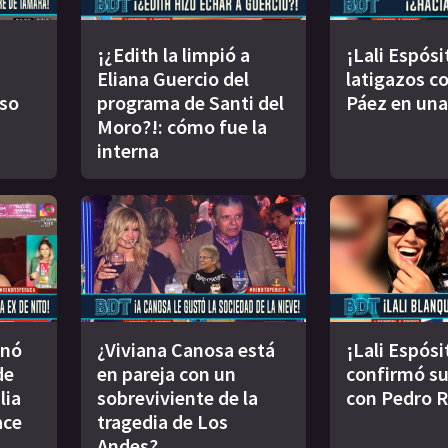
¡¿Edith la limpió a
¡Lali Espósi
Eliana Guercio del
latigazos co
oso
programa de Santi del
Páez en una
Moro?!: cómo fue la
interna
inó
¿Viviana Canosa está
¡Lali Espósi
de
en pareja con un
confirmó s
lia
sobreviviente de la
con Pedro 
ace
tragedia de Los
Andes?