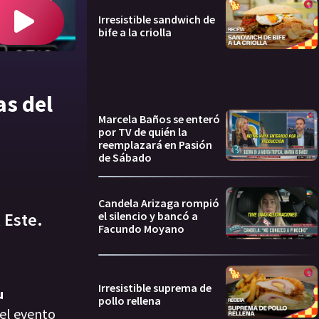
Irresistible sandwich de
bife a la criolla
as del
Marcela Baños se enteró
por TV de quién la
reemplazará en Pasión
de Sábado
Candela Arizaga rompió
el silencio y bancó a
 Este.
Facundo Moyano
Irresistible suprema de
u
pollo rellena
el
evento