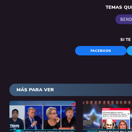
TEMAS QUE
BEND
SI T
FACEBOOK
MÁS PARA VER