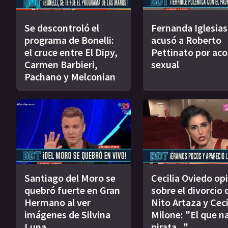
Se descontroló el
Fernanda Iglesias
programa de Bonelli:
acusó a Roberto
el cruce entre El Dipy,
Pettinato por ac
Carmen Barbieri,
sexual
Pachano y Melconian
Santiago del Moro se
Cecilia Oviedo op
quebró fuerte en Gran
sobre el divorcio 
Hermano al ver
Nito Artaza y Ceci
imágenes de Silvina
Milone: "El que n
Luna
pirata..."