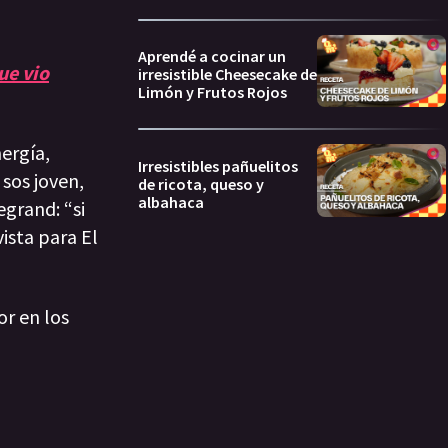
Aprendé a cocinar un
ue vio
irresistible Cheesecake de
Limón y Frutos Rojos
nergía,
Irresistibles pañuelitos
sos joven,
de ricota, queso y
albahaca
egrand: “si
ista para El
or en los