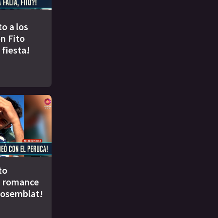
to a los
n Fito
 fiesta!
to
u romance
Rosemblat!