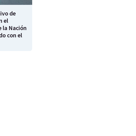
ivo de
n el
 la Nación
do con el