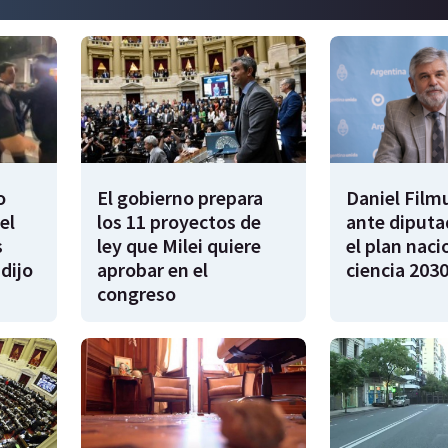
o
El gobierno prepara
Daniel Film
el
los 11 proyectos de
ante diputa
s
ley que Milei quiere
el plan naci
dijo
aprobar en el
ciencia 203
congreso