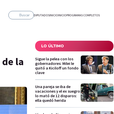
Buscar
DIPUTADOS
INICIO
INICIO
PROGRAMAS COMPLETOS
LO ÚLTIMO
de la
Sigue la pelea con los
gobernadores: Milei le
quitó a Kiciloff un fondo
clave
Una pareja se iba de
vacaciones y el ex suegro
lo mató de 12 disparos:
ella quedó herida