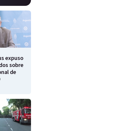
us expuso
dos sobre
onal de
0