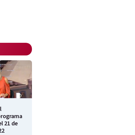
l
programa
l 21 de
22