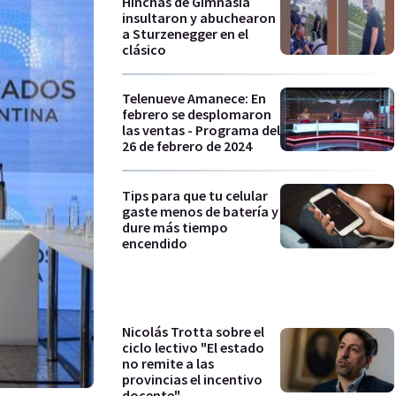
Hinchas de Gimnasia
insultaron y abuchearon
a Sturzenegger en el
clásico
Telenueve Amanece: En
febrero se desplomaron
las ventas - Programa del
26 de febrero de 2024
Tips para que tu celular
gaste menos de batería y
dure más tiempo
encendido
Nicolás Trotta sobre el
ciclo lectivo "El estado
no remite a las
provincias el incentivo
docente"