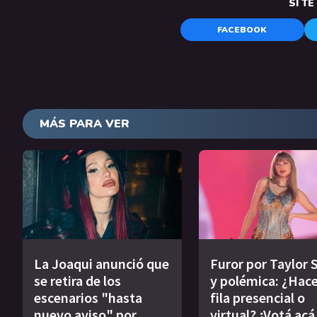
SI T
FACEBOOK
MÁS PARA VER
La Joaqui anunció que
Furor por Taylor 
se retira de los
y polémica: ¿Hace
escenarios "hasta
fila presencial o
nuevo aviso" por
virtual? ¡Votá acá