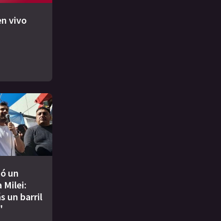
n vivo
ió un
 Milei:
s un barril
"