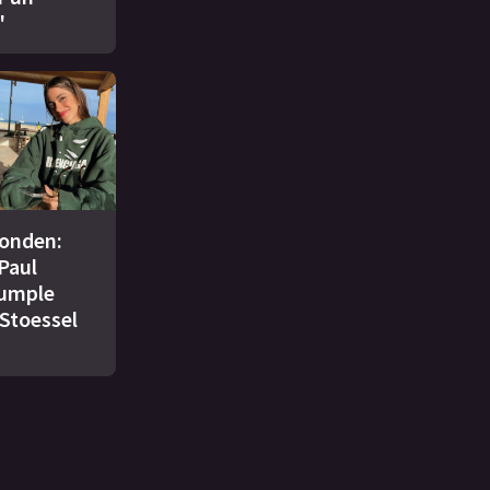
"
conden:
Paul
cumple
 Stoessel