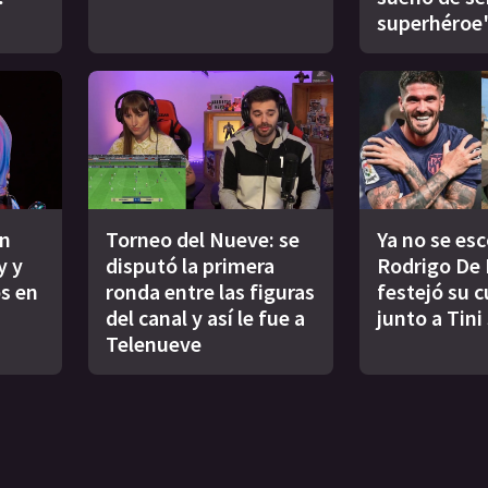
superhéroe
un
Torneo del Nueve: se
Ya no se es
y y
disputó la primera
Rodrigo De 
s en
ronda entre las figuras
festejó su 
del canal y así le fue a
junto a Tini
Telenueve