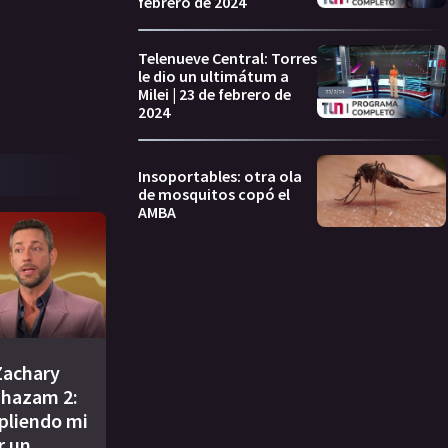
febrero de 2024
Telenueve Central: Torres
le dio un ultimátum a
Milei | 23 de febrero de
2024
Insoportables: otra ola
de mosquitos copó el
AMBA
Zachary
Shazam 2:
pliendo mi
r un