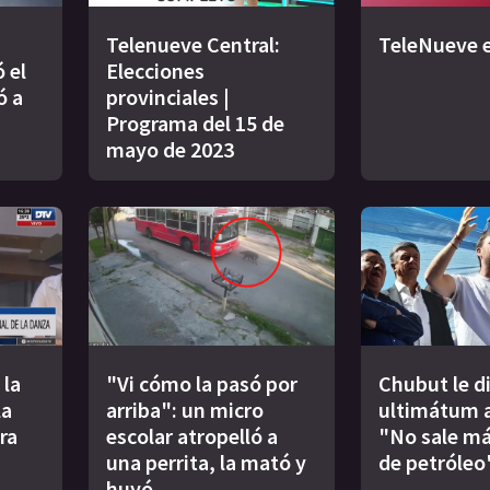
Telenueve Central:
TeleNueve e
 el
Elecciones
ó a
provinciales |
Programa del 15 de
mayo de 2023
 la
"Vi cómo la pasó por
Chubut le d
la
arriba": un micro
ultimátum a
ra
escolar atropelló a
"No sale má
una perrita, la mató y
de petróleo
huyó