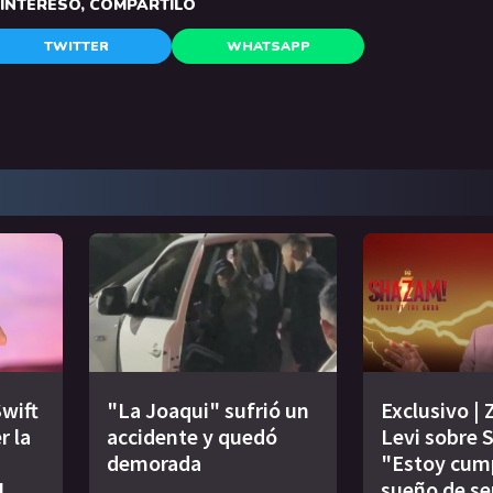
E INTERESÓ, COMPARTILO
TWITTER
WHATSAPP
Swift
"La Joaqui" sufrió un
Exclusivo | 
r la
accidente y quedó
Levi sobre 
demorada
"Estoy cum
!
sueño de se