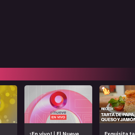
¡En vivo! | El Nueve
Exquisita ta