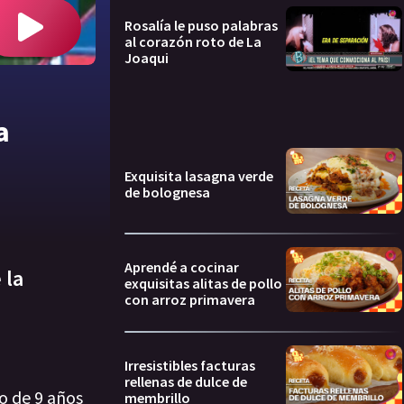
Rosalía le puso palabras
al corazón roto de La
Joaqui
a
Exquisita lasagna verde
de bolognesa
Aprendé a cocinar
 la
exquisitas alitas de pollo
con arroz primavera
Irresistibles facturas
rellenas de dulce de
o de 9 años
membrillo