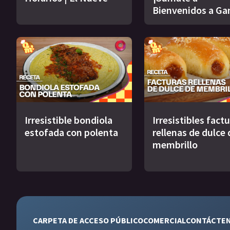
Bienvenidos a Ga
Irresistible bondiola
Irresistibles fact
estofada con polenta
rellenas de dulce 
membrillo
CARPETA DE ACCESO PÚBLICO
COMERCIAL
CONTÁCTE