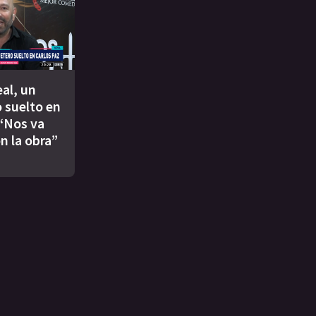
eal, un
 suelto en
 “Nos va
n la obra”