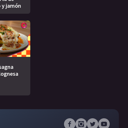
 y jamón
asagna
lognesa