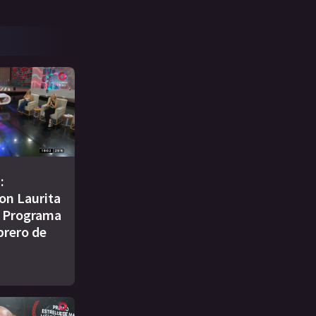
:
on Laurita
| Programa
brero de