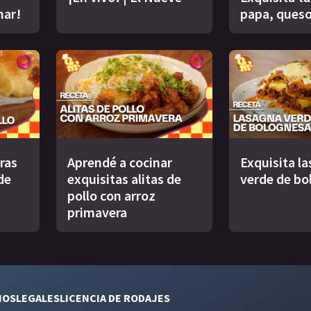
nar!
papa, queso
uras
Aprendé a cocinar
Exquisita l
de
exquisitas alitas de
verde de bo
pollo con arroz
primavera
NOS
LEGALES
LICENCIA DE RODAJES