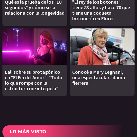
Qué es la prueba de los "10
"El rey de los botones":
segundos" y cómo se la
tiene 83 años y hace 70 que
relaciona con la longevidad
tiene una coqueta
botonería en Flores
Lali sobre su protagónico
Conocé a Mary Legnani,
en "El Fin del Amor": "Todo
una espectacular "dama
lo que rompe con la
fierrera"
estructura me interpela"
LO MÁS VISTO