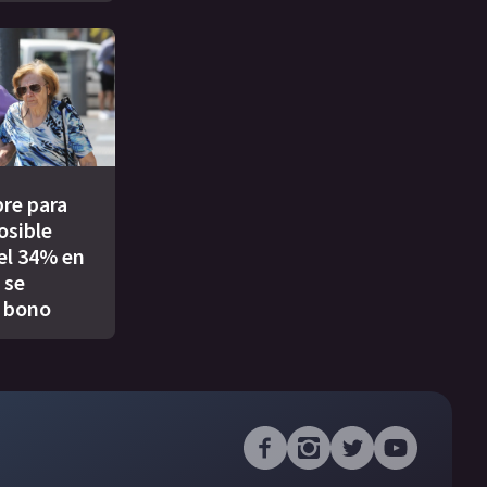
re para
osible
el 34% en
 se
 bono