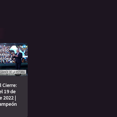
 Cierre:
l 19 de
e 2022 |
campeón