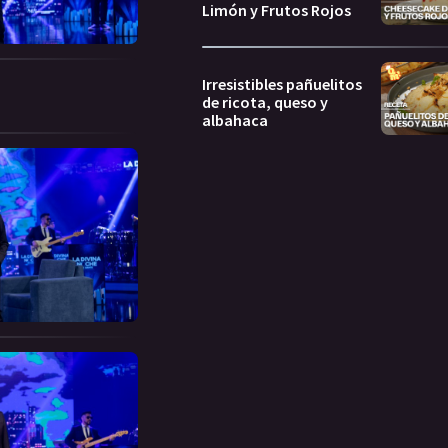
Limón y Frutos Rojos
Irresistibles pañuelitos
de ricota, queso y
albahaca