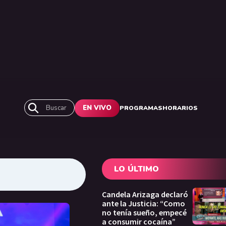
Buscar
EN VIVO
PROGRAMAS
HORARIOS
LO ÚLTIMO
Candela Arizaga declaró
ante la Justicia: “Como
no tenía sueño, empecé
a consumir cocaína”