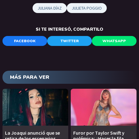
JULIANA DÍAZ
JULIETA POGGIO
SI TE INTERESÓ, COMPARTILO
FACEBOOK
TWITTER
WHATSAPP
MÁS PARA VER
La Joaqui anunció que se
Furor por Taylor Swift y
retira de los escenarios
polémica: ¿Hacer la fila