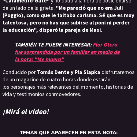
"Caramelito-Gate"
y no dudo a la hora de posicionarse
de un lado de la grieta.
"Me pareció que no era Juli
(Poggio), como que le faltaba carisma. Sé que es muy
talentosa, pero no hay que subirse al poni ni perder
la educación", disparó la pareja de Maxi.
TAMBIÉN TE PUEDE INTERESAR:
Flor Otero
fue sorprendida por un familiar en medio de
la nota: "Me muero"
Conducido por
Tomás Dente y Pia Slapka
disfrutaremos
de un magazine de cuatro horas donde estarán
los personajes más relevantes del momento, historias de
vida y testimonios conmovedores.
¡Mirá el video!
TEMAS QUE APARECEN EN ESTA NOTA: