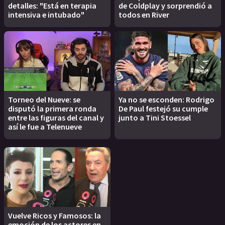
detalles: "Está en terapia
de Coldplay y sorprendió a
intensiva e intubado"
todos en River
Torneo del Nueve: se
Ya no se esconden: Rodrigo
disputó la primera ronda
De Paul festejó su cumple
entre las figuras del canal y
junto a Tini Stoessel
así le fue a Telenueve
Vuelve Ricos y Famosos: la
emoción de los actores en