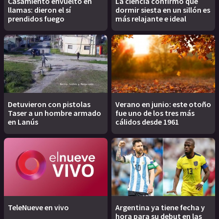
Casamiento envuelto en
La ciencia confirmó que
llamas: dieron el sí
dormir siesta en un sillón es
prendidos fuego
más relajante e ideal
Detuvieron con pistolas
Verano en junio: este otoño
Taser a un hombre armado
fue uno de los tres más
en Lanús
cálidos desde 1961
TeleNueve en vivo
Argentina ya tiene fecha y
hora para su debut en las