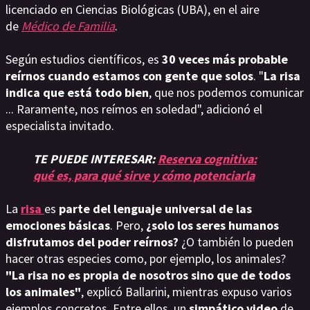
licenciado en Ciencias Biológicas (UBA), en el aire
de
Médico de Familia
.
Según estudios científicos, es
30 veces más probable
reírnos cuando estamos con gente que solos
. "
La risa
indica que está todo bien
, que nos podemos comunicar
... Raramente, nos reímos en soledad", adicionó el
especialista invitado.
TE PUEDE INTERESAR:
Reserva cognitiva:
qué es, para qué sirve y cómo potenciarla
La
risa
es
parte del lenguaje universal de las
emociones básicas
. Pero,
¿solo los seres humanos
disfrutamos del poder reírnos?
¿O también lo pueden
hacer otras especies como, por ejemplo, los animales?
"La risa no es propia de nosotros sino que de todos
los animales"
, explicó Ballarini, mientras expuso varios
ejemplos concretos. Entre ellos, un
simpático video
de