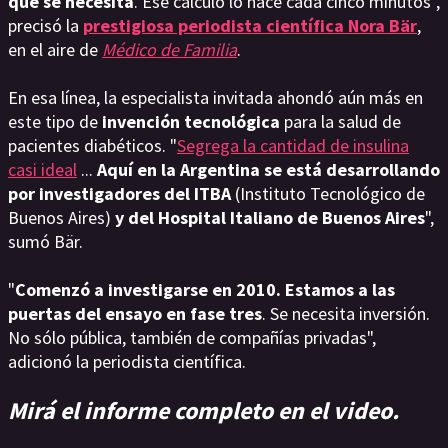
que se necesita
. Ese cálculo lo hace cada cinco minutos",
precisó la
prestigiosa periodista científica Nora Bär
,
en el aire de
Médico de Familia
.
En esa línea, la especialista invitada ahondó aún más en
este tipo de
invención tecnológica
para la salud de
pacientes diabéticos. "
Segrega la cantidad de insulina
casi ideal
...
Aquí en la Argentina se está desarrollando
por investigadores del ITBA
(Instituto Tecnológico de
Buenos Aires)
y del Hospital Italiano de Buenos Aires
",
sumó Bär.
"
Comenzó a investigarse en 2010. Estamos a las
puertas del ensayo en fase tres
. Se necesita inversión.
No sólo pública, también de compañías privadas",
adicionó la periodista científica.
Mirá el informe completo en el video.