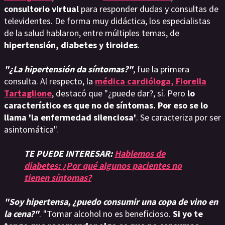
consultorio virtual
para responder dudas y consultas de
televidentes. De forma muy didáctica, los especialistas
de la salud hablaron, entre múltiples temas, de
hipertensión, diabetes y tiroides
.
"¿La hipertensión da síntomas?"
, fue la primera
consulta. Al respecto, la
médica cardióloga, Fiorella
Tartaglione
, destacó que "¿puede dar?, sí. Pero
lo
característico es que no de síntomas. Por eso se lo
llama 'la enfermedad silenciosa'
. Se caracteriza por ser
asintomática".
TE PUEDE INTERESAR:
Hablemos de
diabetes: ¿Por qué algunos pacientes no
tienen síntomas?
"Soy hipertensa, ¿puedo consumir una copa de vino en
la cena?"
. "Tomar alcohol no es beneficioso.
Si yo te