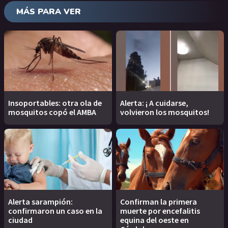
MÁS PARA VER
Insoportables: otra ola de
Alerta: ¡ A cuidarse,
mosquitos copó el AMBA
volvieron los mosquitos!
Alerta sarampión:
Confirman la primera
confirmaron un caso en la
muerte por encefalitis
ciudad
equina del oeste en