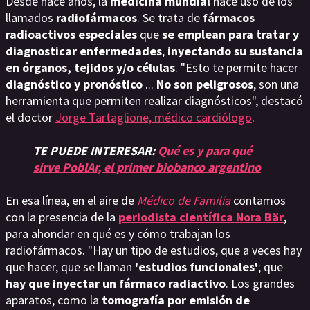
Desde hace años, la
medicina mundial
hace uso de los
llamados
radiofármacos
. Se trata de
fármacos
radioactivos especiales
que
se emplean para tratar y
diagnosticar enfermedades
,
inyectando su sustancia
en órganos, tejidos y/o células
. "Esto te permite hacer
diagnóstico y pronóstico
...
No son peligrosos
, son una
herramienta que permiten realizar diagnósticos", destacó
el doctor
Jorge Tartaglione, médico cardiólogo
.
TE PUEDE INTERESAR:
Qué es y para qué
sirve PoblAr, el primer biobanco argentino
En esa línea, en el aire de
Médico de Familia
contamos
con la presencia de la
periodista científica Nora Bär
,
para ahondar en qué es y cómo trabajan los
radiofármacos. "Hay un tipo de estudios, que a veces hay
que hacer, que se llaman
'estudios funcionales'
; que
hay que inyectar un fármaco radiactivo
. Los grandes
aparatos, como la
tomografía por emisión de