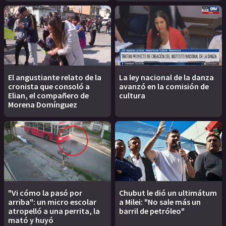
El angustiante relato de la
La ley nacional de la danza
cronista que consoló a
avanzó en la comisión de
Elian, el compañero de
cultura
Morena Domínguez
"Vi cómo la pasó por
Chubut le dió un ultimátum
arriba": un micro escolar
a Milei: "No sale más un
atropelló a una perrita, la
barril de petróleo"
mató y huyó