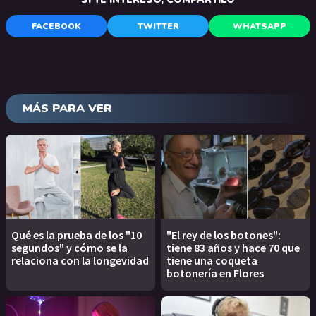
FACEBOOK
TWITTER
WHATSAPP
MÁS PARA VER
Qué es la prueba de los "10
"El rey de los botones":
segundos" y cómo se la
tiene 83 años y hace 70 que
relaciona con la longevidad
tiene una coqueta
botonería en Flores