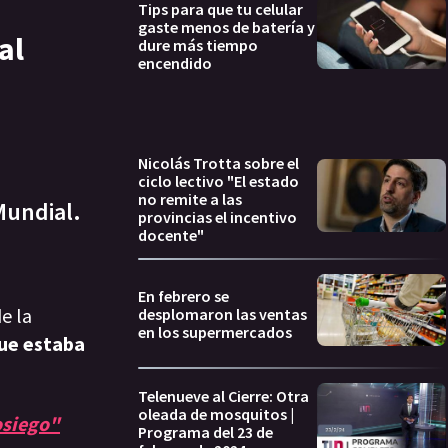
Tips para que tu celular
gaste menos de batería y
al
dure más tiempo
encendido
Nicolás Trotta sobre el
ciclo lectivo "El estado
no remite a las
Mundial.
provincias el incentivo
docente"
En febrero se
e la
desplomaron las ventas
en los supermercados
ue estaba
Telenueve al Cierre: Otra
oleada de mosquitos |
osiego"
Programa del 23 de