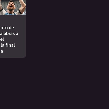
ento de
alabras a
el
la final
ia