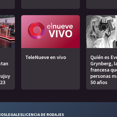
TeleNueve en vivo
Quién es Ev
ntan
Grynberg, l
francesa qu
Jujuy
personas m
023
50 años
NOS
LEGALES
LICENCIA DE RODAJES