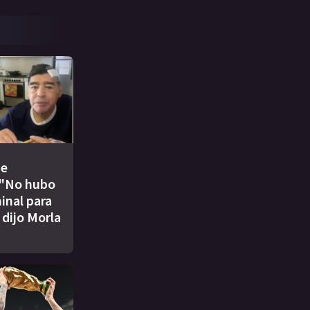
de
 "No hubo
inal para
 dijo Morla