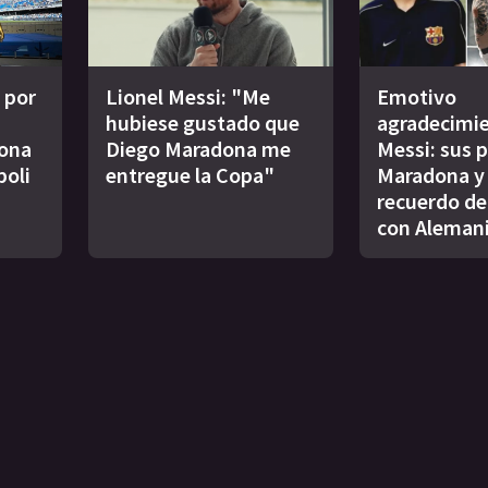
 por
Lionel Messi: "Me
Emotivo
hubiese gustado que
agradecimi
dona
Diego Maradona me
Messi: sus p
poli
entregue la Copa"
Maradona y 
recuerdo de 
con Aleman