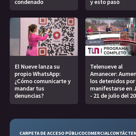
condenado
y esto pasó
El Nueve lanza su
Telenueve al
propio WhatsApp:
Amanecer: Aume
¿Cómo comunicarte y
los detenidos por
mandar tus
manifestarse en 
denuncias?
- 21 de julio del 2
CARPETA DE ACCESO PÚBLICO
COMERCIAL
CONTÁCTE