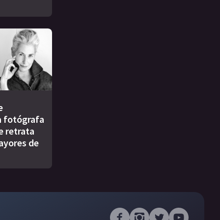
e
a fotógrafa
e retrata
ayores de