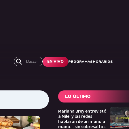
Buscar
EN VIVO
PROGRAMAS
HORARIOS
LO ÚLTIMO
Mariana Brey entrevistó
a Milei y las redes
hablaron de un mano a
mano... sin sobresaltos