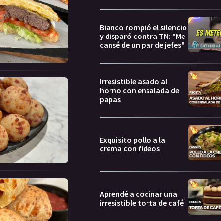
Bianco rompió el silencio
y disparó contra TN: "Me
cansé de un par de jefes"
Irresistible asado al
horno con ensalada de
papas
Exquisito pollo a la
crema con fideos
Aprendé a cocinar una
irresistible torta de café