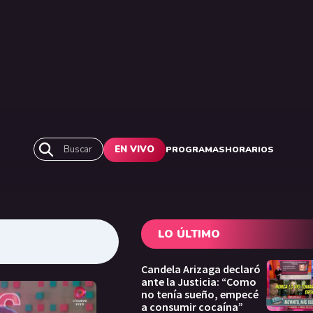
Buscar
EN VIVO
PROGRAMAS
HORARIOS
LO ÚLTIMO
Candela Arizaga declaró
ante la Justicia: “Como
no tenía sueño, empecé
a consumir cocaína”