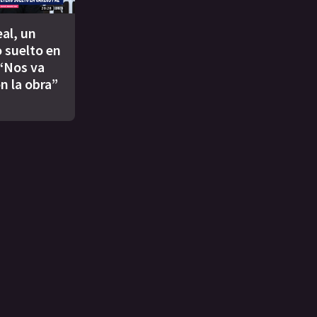
eal, un
 suelto en
 “Nos va
n la obra”