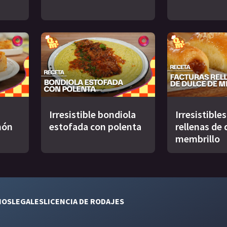
Irresistible bondiola
Irresistible
món
estofada con polenta
rellenas de 
membrillo
NOS
LEGALES
LICENCIA DE RODAJES