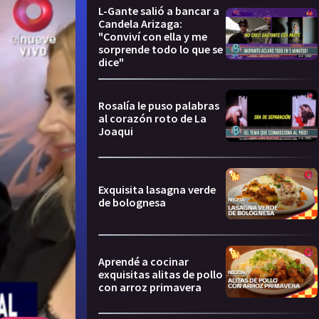
L-Gante salió a bancar a
Candela Arizaga:
"Conviví con ella y me
sorprende todo lo que se
dice"
Rosalía le puso palabras
al corazón roto de La
Joaqui
Exquisita lasagna verde
de bolognesa
Aprendé a cocinar
exquisitas alitas de pollo
con arroz primavera