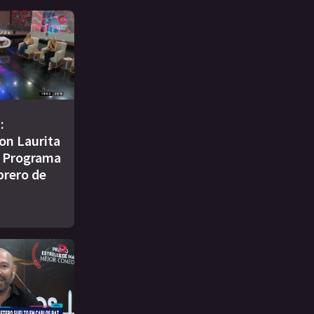
:
on Laurita
| Programa
brero de