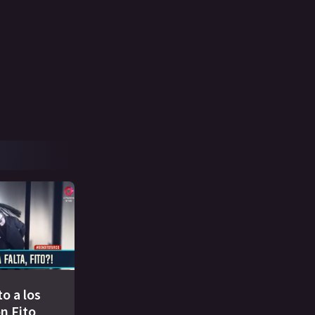
to a los
n Fito