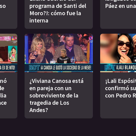
oso
programa de Santi del
Páez en una
Moro?!: cómo fue la
interna
inó
¿Viviana Canosa está
¡Lali Espósi
de
en pareja con un
confirmó s
lia
sobreviviente de la
con Pedro 
ace
tragedia de Los
Andes?