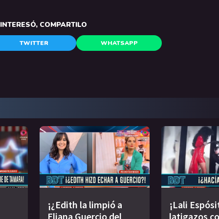
E INTERESÓ, COMPARTILO
TWITTER
WHATSAPP
¡¿Edith la limpió a
¡Lali Espósi
Eliana Guercio del
latigazos co