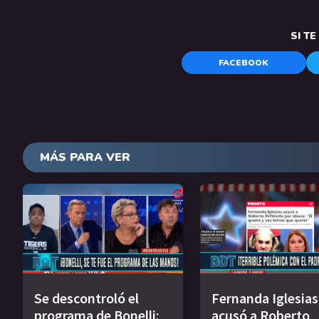
SI T
FACEBOOK
MÁS PARA VER
Se descontroló el
Fernanda Iglesias
programa de Bonelli:
acusó a Roberto