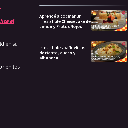
.
Aprendé a cocinar un
ice el
irresistible Cheesecake de
Limón y Frutos Rojos
ld en su
Irresistibles pañuelitos
de ricota, queso y
albahaca
or en los