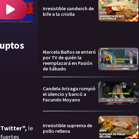
Irresistible sandwich de
bife a la criolla
ruptos
Marcela Baños se enteró
por TV de quién la
reemplazará en Pasión
de Sábado
Candela Arizaga rompió
el silencio y bancó a
Facundo Moyano
Irresistible suprema de
 Twitter",
le
pollo rellena
 fuertes