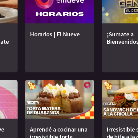
Horarios | El Nueve
¡Sumate a
late
Bienvenidos
ve
Aprendé a cocinar una
Irresistible
irresistible torta
de bife a la 