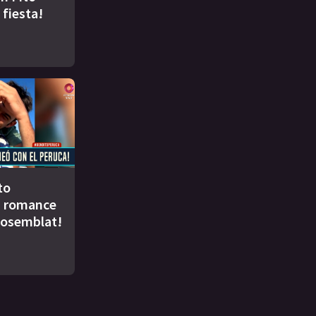
 fiesta!
to
u romance
Rosemblat!