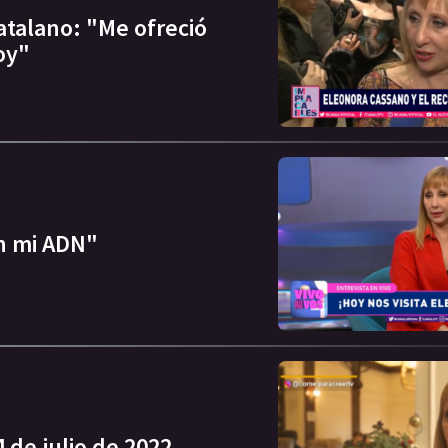
atalano: "Me ofreció
oy"
en mi ADN"
 de julio de 2022