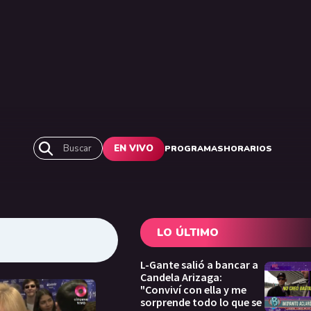
Buscar
EN VIVO
PROGRAMAS
HORARIOS
LO ÚLTIMO
L-Gante salió a bancar a
Candela Arizaga:
"Conviví con ella y me
sorprende todo lo que se