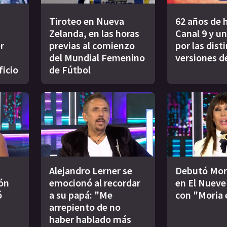
Tiroteo en Nueva
62 años de h
Zelanda, en las horas
Canal 9 y un
r
previas al comienzo
por las dist
del Mundial Femenino
versiones d
ficio
de Fútbol
Alejandro Lerner se
Debutó Mor
ión
emocionó al recordar
en El Nueve 
ó
a su papá: "Me
con "Moria 
arrepiento de no
haber hablado más