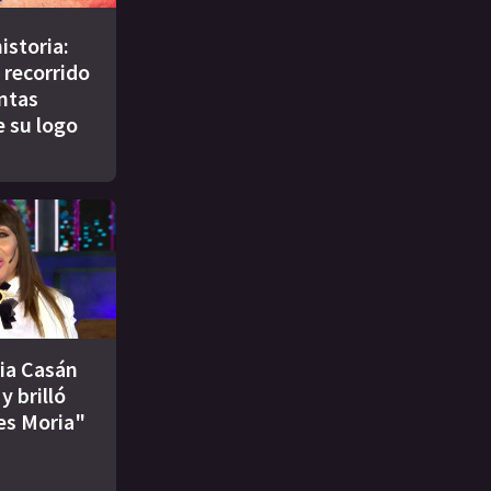
istoria:
 recorrido
intas
e su logo
ia Casán
y brilló
es Moria"