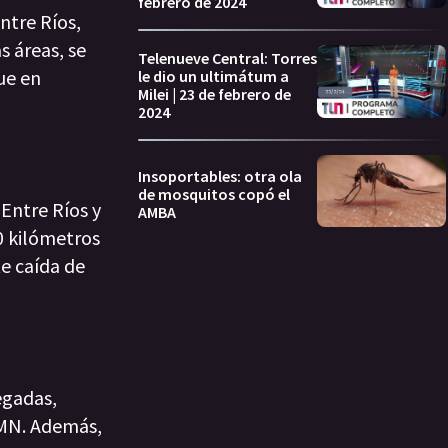
febrero de 2024
ntre Ríos,
s áreas, se
Telenueve Central: Torres
ue en
le dio un ultimátum a
Milei | 23 de febrero de
2024
Insoportables: otra ola
de mosquitos copó el
 Entre Ríos y
AMBA
0 kilómetros
e caída de
egadas,
SMN. Además,