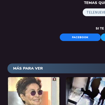
TEMAS QUE
TELENUEV
SI T
FACEBOOK
MÁS PARA VER