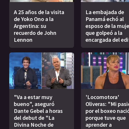
A 25 años de la visita
La embajada de
de Yoko Ono a la
Panamá echó al
Argentina: su
esposo de la muje
recuerdo de John
que golpeó a la
Lennon
encargada del edi
"Va a estar muy
'Locomotora'
bueno", aseguró
Oliveras: "Mi pas
Dante Gebel a horas
por el boxeo naci
del debut de "La
porque tuve que
Divina Noche de
aprender a