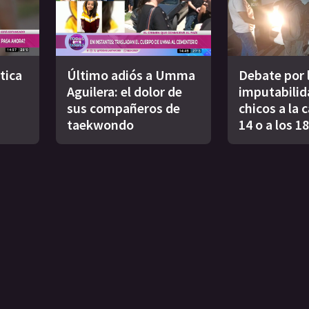
tica
Último adiós a Umma
Debate por l
Aguilera: el dolor de
imputabilid
sus compañeros de
chicos a la c
taekwondo
14 o a los 1