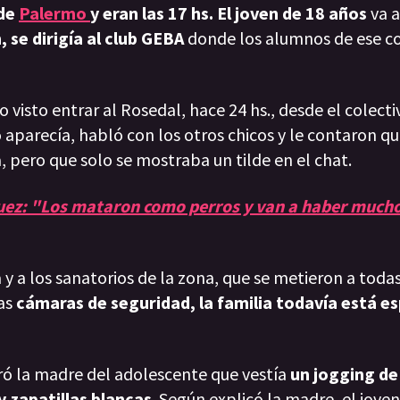
 de
Palermo
y eran las 17 hs. El joven de 18 años
va 
se dirigía al club GEBA
donde los alumnos de ese c
visto entrar al Rosedal, hace 24 hs., desde el colect
o aparecía, habló con los otros chicos y le contaron q
pero que solo se mostraba un tilde en el chat.
uez: "Los mataron como perros y van a haber much
y a los sanatorios de la zona, que se metieron a todas
las
cámaras de seguridad, la familia todavía está e
ró la madre del adolescente que vestía
un jogging de
y zapatillas blancas
. Según explicó la madre, el jove