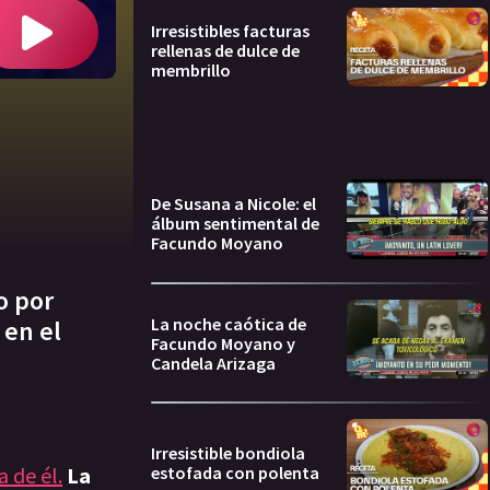
Irresistibles facturas
rellenas de dulce de
membrillo
De Susana a Nicole: el
álbum sentimental de
Facundo Moyano
o por
La noche caótica de
 en el
Facundo Moyano y
Candela Arizaga
Irresistible bondiola
estofada con polenta
 de él.
La