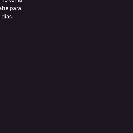
sabe para
 días.