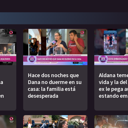
Hace dos noches que
Aldana teme
la
Dana no duerme en su
vida y la de
casa: la familia está
ex le pega 
en
desesperada
estando em