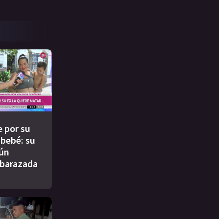
 por su
l bebé: su
aún
barazada