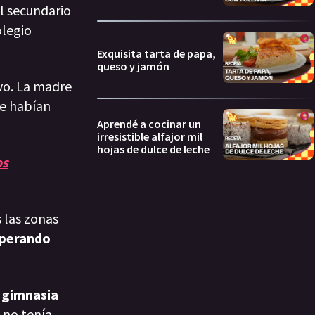
al secundario
olegio
Exquisita tarta de papa,
queso y jamón
ivo. La madre
ue habían
Aprendé a cocinar un
irresistible alfajor mil
hojas de dulce de leche
os
 las zonas
sperando
 gimnasia
n no tenía