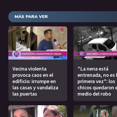
MÁS PARA VER
Vecina violenta
"La nena está
provoca caos en el
entrenada, no es 
edificio: irrumpe en
primera vez": los
las casas y vandaliza
chicos quedaron 
las puertas
medio del robo