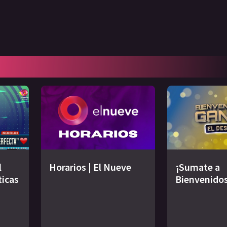
l
Horarios | El Nueve
¡Sumate a
ticas
Bienvenidos