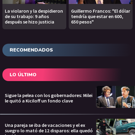
La violaron y la despidieron
Guillermo Francos: "El dólar
de su trabajo: 9 años
tendría que estar en 600,
después se hizo justicia
650 pesos"
RECOMENDADOS
LO ÚLTIMO
Sigue la pelea con los gobernadores: Milei
le quitó a Kiciloff un fondo clave
Una pareja se iba de vacaciones y el ex
suegro lo mató de 12 disparos: ella quedó