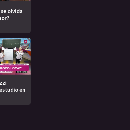
 se olvida
mor?
zzi
 estudio en