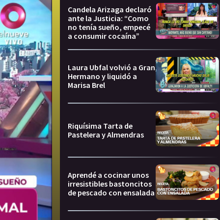
Candela Arizaga declaró
ante la Justicia: “Como
no tenía sueño, empecé
a consumir cocaína”
Laura Ubfal volvió a Gran
Hermano y liquidó a
Marisa Brel
Riquísima Tarta de
Pastelera y Almendras
Aprendé a cocinar unos
irresistibles bastoncitos
de pescado con ensalada