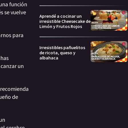
una función
s se vuelve
Aprendé a cocinar un
irresistible Cheesecake de
Limón y Frutos Rojos
arnos para
Irresistibles pañuelitos
de ricota, queso y
chas
albahaca
lcanzar un
e recomienda
sueño de
 un
 el cerebro