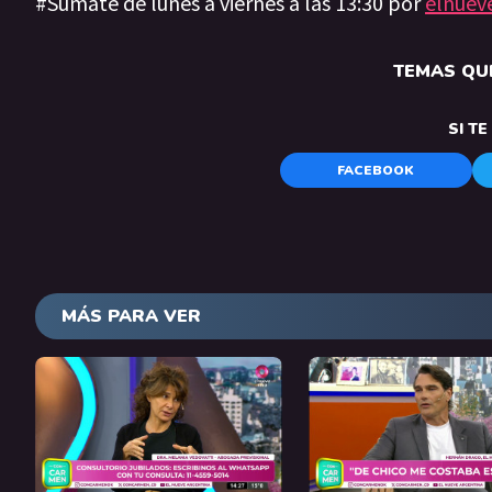
#Sumate de lunes a viernes a las 13:30 por
elnuev
TEMAS QUE
SI T
FACEBOOK
MÁS PARA VER