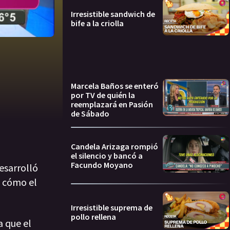
Irresistible sandwich de
bife a la criolla
Marcela Baños se enteró
por TV de quién la
reemplazará en Pasión
de Sábado
Candela Arizaga rompió
el silencio y bancó a
Facundo Moyano
esarrolló
ó cómo el
Irresistible suprema de
pollo rellena
a que el