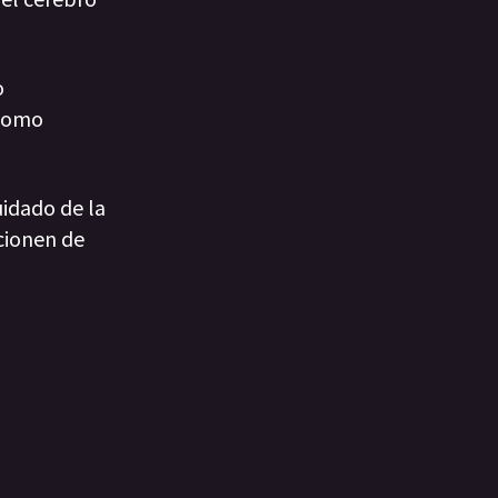
o
 como
uidado de la
ncionen de