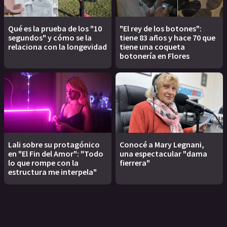
Qué es la prueba de los "10
"El rey de los botones":
segundos" y cómo se la
tiene 83 años y hace 70 que
relaciona con la longevidad
tiene una coqueta
botonería en Flores
Lali sobre su protagónico
Conocé a Mary Legnani,
en "El Fin del Amor": "Todo
una espectacular "dama
lo que rompe con la
fierrera"
estructura me interpela"