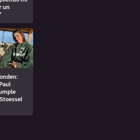
r un
"
conden:
Paul
cumple
 Stoessel