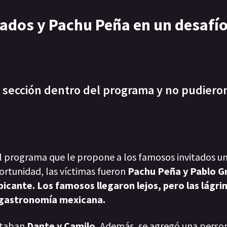
nados y Pachu Peña en un desafí
sección dentro del programa y no pudieron 
el programa que le propone a los famosos invitados un
ortunidad, las víctimas fueron
Pachu Peña y Pablo G
picante. Los famosos llegaron lejos, pero las lágr
a gastronomía mexicana.
staban
Dante y Camilo.
Además, se agregó una person