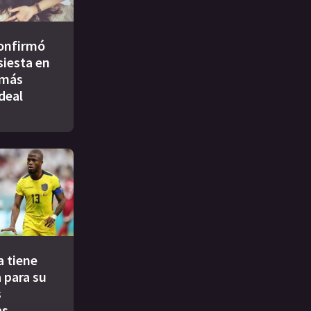
confirmó
siesta en
 más
ideal
a tiene
 para su
s
as