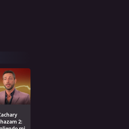
Zachary
Shazam 2:
pliendo mi