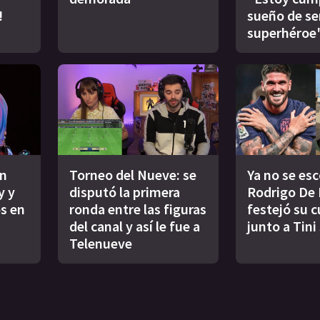
!
sueño de se
superhéroe
un
Torneo del Nueve: se
Ya no se es
y y
disputó la primera
Rodrigo De 
s en
ronda entre las figuras
festejó su 
del canal y así le fue a
junto a Tini
Telenueve