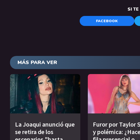
SI T
FACEBOOK
MÁS PARA VER
La Joaqui anunció que
Furor por Taylor 
se retira de los
y polémica: ¿Hace
escenarios "hasta
fila presencial o