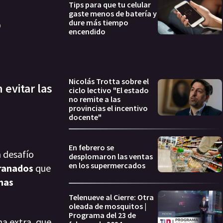
Tips para que tu celular
gaste menos de batería y
o
dure más tiempo
encendido
Nicolás Trotta sobre el
evitar las
ciclo lectivo "El estado
no remite a las
provincias el incentivo
docente"
En febrero se
 desafío
desplomaron las ventas
en los supermercados
ranados
que
imas
Telenueve al Cierre: Otra
oleada de mosquitos |
Programa del 23 de
a extra, que