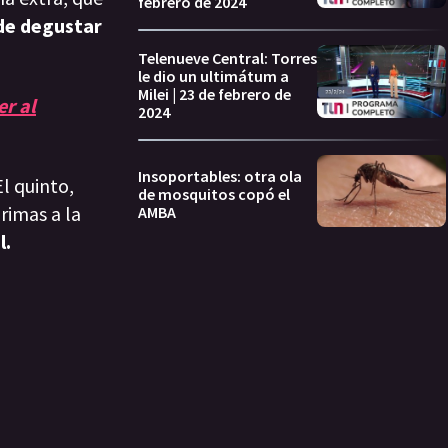
febrero de 2024
 de degustar
Telenueve Central: Torres
le dio un ultimátum a
Milei | 23 de febrero de
er al
2024
Insoportables: otra ola
l quinto,
de mosquitos copó el
rimas a la
AMBA
l.