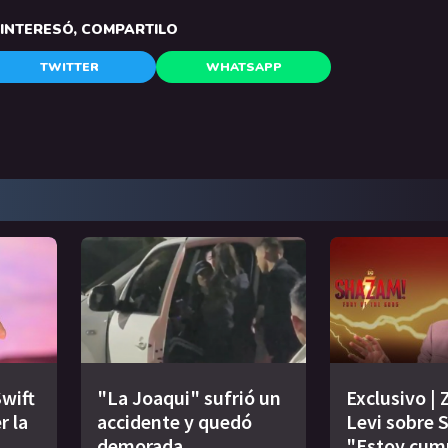
E INTERESÓ, COMPARTILO
TWITTER
WHATSAPP
Swift
"La Joaqui" sufrió un
Exclusivo | 
r la
accidente y quedó
Levi sobre 
demorada
"Estoy cum