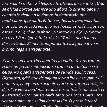
terminar la nota: "Sé feliz, no te olvides de ser feliz". Uno
se olvida porque siempre uno añora lo que no tiene y
cuando lo tiene no le damos la dedicación que
tendríamos que darle. Entonces, los arrepentimientos
más comunes cada vez que nos hacemos más viejos son
estos: ¿Por qué no disfruté? ¿Por qué no dije? ¿Por qué
no hice? Por algo Voltaire decía: "Todos marchamos
descarriados. El menos imprudente es aquel que más
pronto llega a arrepentirse".
Y cierro con esto. Un cuentito chiquitito. Ya nos vamos.
Había un preso sentenciado a cadena perpetua en su
celda. No quería arrepentirse de su vida equivocada.
Orgulloso, gritó que de alguna forma iba a escapar. Y el
monarca, el rey, en un acto de gracia, de misericordia, le
dijo: "Te voy a perdonar todo si encontrás la única salida
existente". Entonces su celda tenía una roca suelta, una
ventana alta, una salida de desagüe. El preso intentó
llegar a la ventana. Le llevó años aflojar los barrotes para