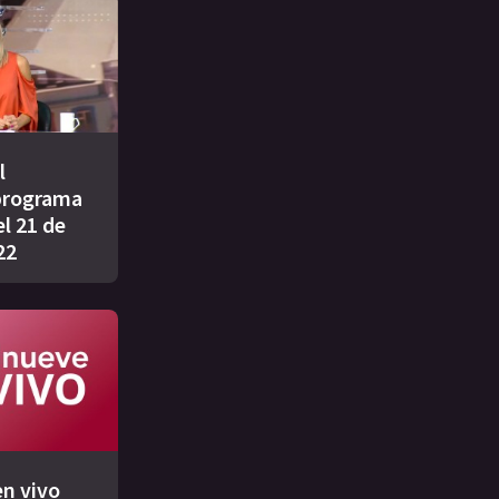
l
programa
l 21 de
22
n vivo