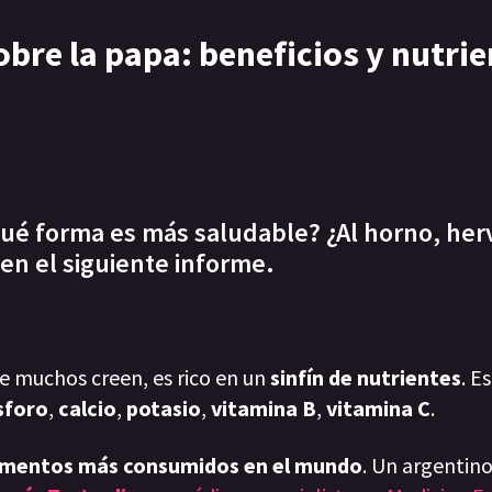
obre la papa: beneficios y nutri
é forma es más saludable? ¿Al horno, hervi
en el siguiente informe.
ue muchos creen, es rico en un
sinfín de nutrientes
. E
sforo
,
calcio
,
potasio
,
vitamina B
,
vitamina C
.
 alimentos más consumidos en el mundo
. Un argentino