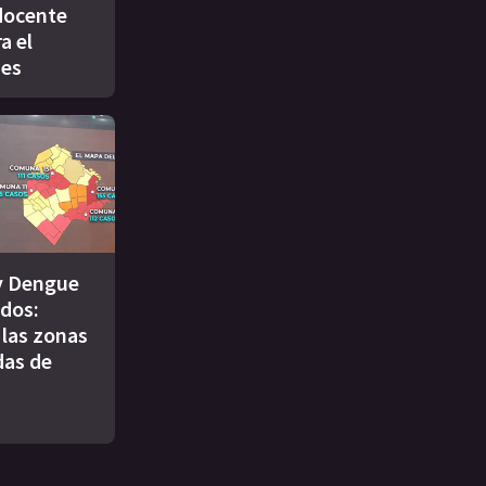
docente
a el
nes
y Dengue
ados:
 las zonas
das de