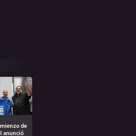
comienzo de
él anunció