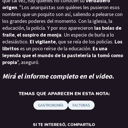
que tal vez, hay quiénes no conocen su
verdadero
origen
. "Los anarquistas son quiénes les pusieron esos
nombres que un poquito son así, saliendo a pelearse con
los grandes poderes del momento. Con la iglesia, la
educación, la policía. Y por eso aparecieron
las bolas de
fraile
,
el suspiro de monja
. Un especie de burla a lo
eclesiástico.
El vigilante
, que se reía de los policías.
Los
libritos
es un poco reírse de la educación.
Es una
leyenda que el mundo de la pastelería la tomó como
propia
", aseguró.
Mirá el informe completo en el video.
TEMAS QUE APARECEN EN ESTA NOTA:
GASTRONOMÍA
FACTURAS
SI TE INTERESÓ, COMPARTILO