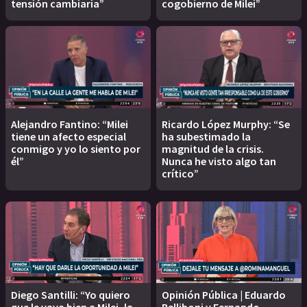
tensión cambiaria”
cogobierno de Milei”
Alejandro Fantino: “Milei
Ricardo López Murphy: “Se
tiene un afecto especial
ha subestimado la
conmigo y yo lo siento por
magnitud de la crisis.
él”
Nunca he visto algo tan
crítico”
Diego Santilli: “Yo quiero
Opinión Pública | Eduardo
que le vaya bien a Milei, la
Belliboni y Fernando