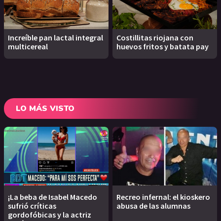
Increíble pan lactal integral
Costillitas riojana con
multicereal
huevos fritos y batata pay
LO MÁS VISTO
¡La beba de Isabel Macedo
Recreo infernal: el kioskero
sufrió críticas
abusa de las alumnas
gordofóbicas y la actriz