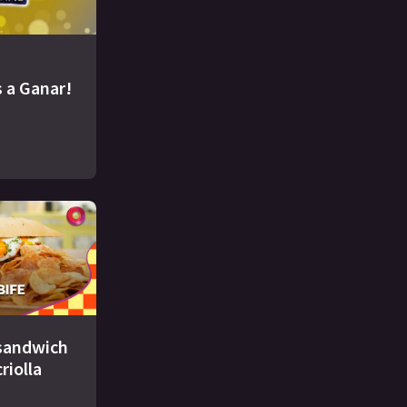
 a Ganar!
 sandwich
criolla