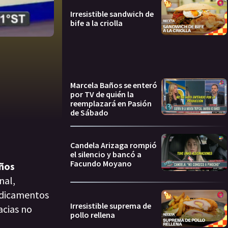
Irresistible sandwich de
bife a la criolla
Marcela Baños se enteró
por TV de quién la
reemplazará en Pasión
de Sábado
Candela Arizaga rompió
el silencio y bancó a
Facundo Moyano
ños
nal,
dicamentos
Irresistible suprema de
acias no
pollo rellena