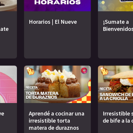
Horarios | El Nueve
¡Sumate a
late
Bienvenidos
ve
Aprendé a cocinar una
Irresistible
irresistible torta
de bife a la 
matera de duraznos