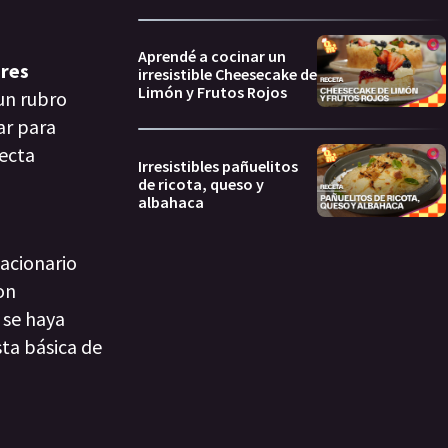
Aprendé a cocinar un
ores
irresistible Cheesecake de
Limón y Frutos Rojos
 un rubro
ar para
fecta
Irresistibles pañuelitos
de ricota, queso y
albahaca
lacionario
on
 se haya
sta básica de