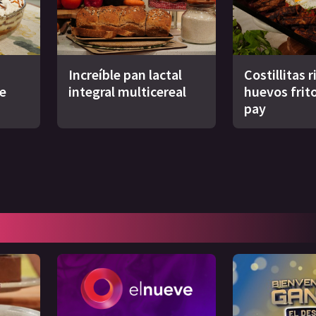
Increíble pan lactal
Costillitas 
de
integral multicereal
huevos frit
pay