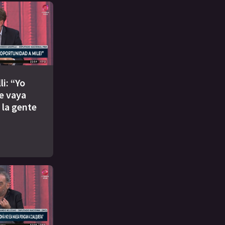
li: “Yo
le vaya
, la gente