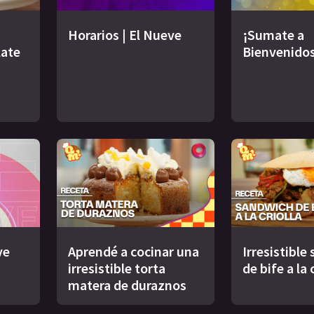
Horarios | El Nueve
¡Sumate a
late
Bienvenidos
ve
Aprendé a cocinar una
Irresistible
irresistible torta
de bife a la 
matera de duraznos