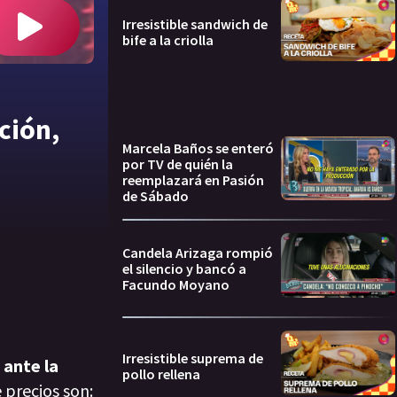
Irresistible sandwich de
bife a la criolla
ción,
Marcela Baños se enteró
por TV de quién la
reemplazará en Pasión
de Sábado
Candela Arizaga rompió
el silencio y bancó a
Facundo Moyano
Irresistible suprema de
 ante la
pollo rellena
 precios son: