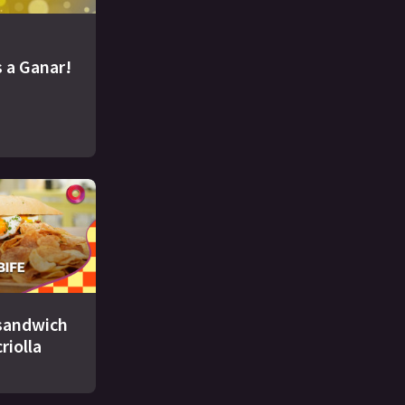
 a Ganar!
 sandwich
criolla