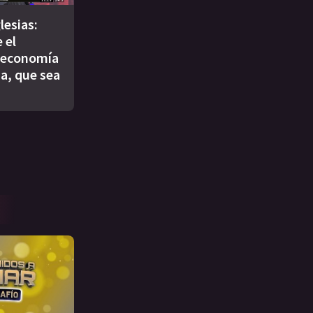
lesias:
 el
 economía
a, que sea