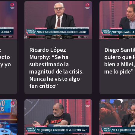
:
Ricardo López
Diego Santil
ecto
Murphy: “Se ha
quiero que 
y yo
subestimado la
bien a Milei
magnitud de la crisis.
me lo pide”
Nunca he visto algo
tan crítico”