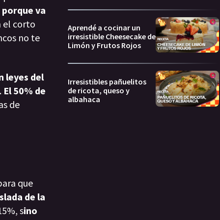
 porque va
 el corto
Aprendé a cocinar un
cos no te
irresistible Cheesecake de
Limón y Frutos Rojos
 leyes del
Irresistibles pañuelitos
.
El 50% de
de ricota, queso y
albahaca
as de
para que
slada de la
15%, s
ino