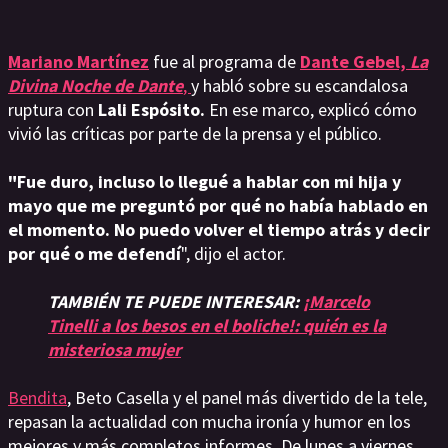
Mariano Martínez
fue al programa de
Dante Gebel,
La
Divina Noche de Dante
,
y habló sobre su escandalosa
ruptura con
Lali Espósito.
En ese marco, explicó cómo
vivió las críticas por parte de la prensa y el público.
"Fue duro, incluso lo llegué a hablar con mi hija y
mayo que me preguntó por qué no había hablado en
el momento. No puedo volver el tiempo atrás y decir
por qué o me defendí
", dijo el actor.
TAMBIÉN TE PUEDE INTERESAR:
¡Marcelo
Tinelli a los besos en el boliche!: quién es la
misteriosa mujer
Bendita
, Beto Casella y el panel más divertido de la tele,
repasan la actualidad con mucha ironía y humor en los
mejores y más completos informes. De lunes a viernes