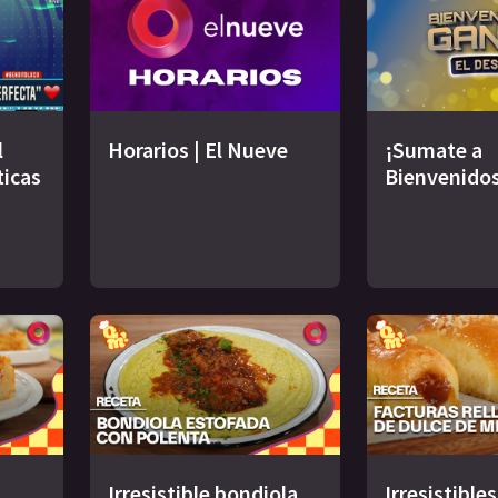
l
Horarios | El Nueve
¡Sumate a
ticas
Bienvenidos
Irresistible bondiola
Irresistible