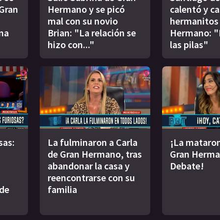
 Gran
Hermano y se picó
calentó y ca
mal con su novio
hermanitos
na
Brian: "La relación se
Hermano: "
hizo con..."
las pilas"
sas:
La fulminaron a Carla
¡La mataron
de Gran Hermano, tras
Gran Herma
abandonar la casa y
Debate!
reencontrarse con su
 de
familia