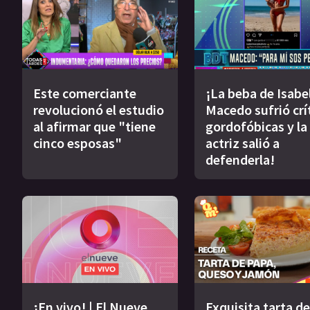
Este comerciante
¡La beba de Isabe
revolucionó el estudio
Macedo sufrió crí
al afirmar que "tiene
gordofóbicas y la
cinco esposas"
actriz salió a
defenderla!
¡En vivo! | El Nueve
Exquisita tarta de