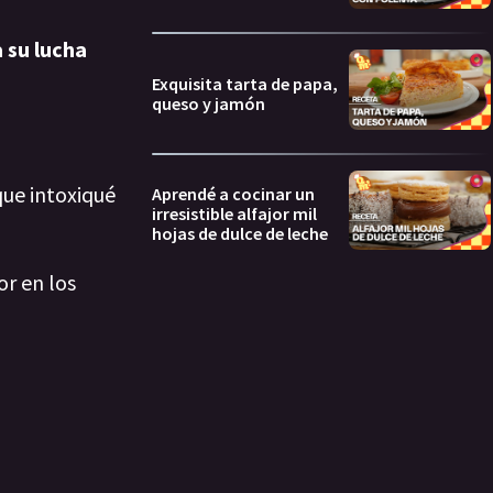
 su lucha
Exquisita tarta de papa,
queso y jamón
ue intoxiqué
Aprendé a cocinar un
irresistible alfajor mil
hojas de dulce de leche
or en los