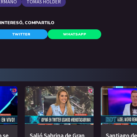
ERMANO
TOMÁS HOLDER
E INTERESÓ, COMPARTILO
TWITTER
WHATSAPP
o se
Salió Sabrina de Gran
Santiago de