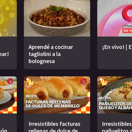
Aprendé a cocinar
¡En vivo! | 
nar!
tagliolini a la
bolognesa
Irresistibles facturas
Irresistibles
món
rellenas de dulce de
pañuelitos d