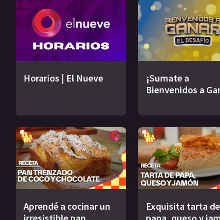
Horarios | El Nueve
¡Sumate a
Bienvenidos a Ga
Aprendé a cocinar un
Exquisita tarta de
irresistible pan
papa, queso y ja