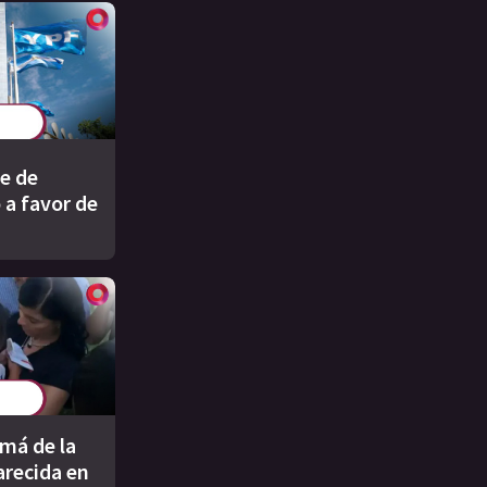
te de
 a favor de
má de la
recida en