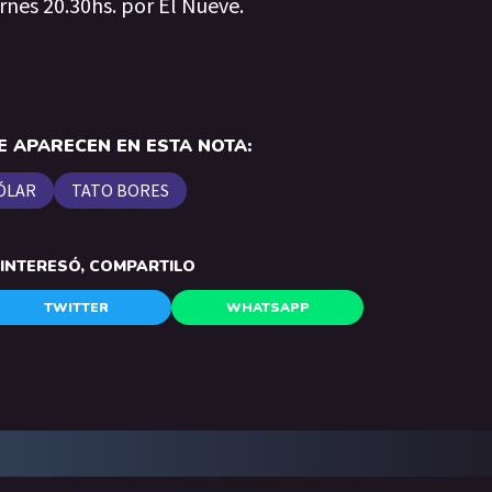
rnes 20.30hs. por El Nueve.
 APARECEN EN ESTA NOTA:
ÓLAR
TATO BORES
E INTERESÓ, COMPARTILO
TWITTER
WHATSAPP