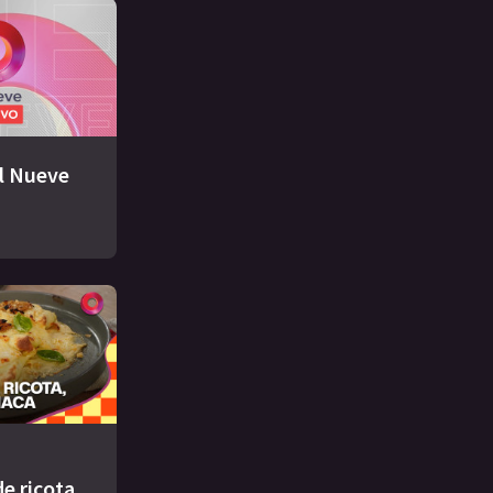
El Nueve
e ricota,