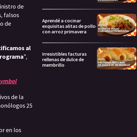
inistro de
, falsos
Aprendé a cocinar
lo de
exquisitas alitas de pollo
con arroz primavera
tificamos al
Irresistibles facturas
 Programa
",
rellenas de dulce de
membrillo
 symbol
ivos de la
 monólogos 25
or en los