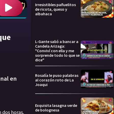
Irresistibles pañuelitos
de ricota, queso y
albahaca
que
L-Gante salió a bancar a
Candela Arizaga:
"Conviví con ella y me
sorprende todo lo que se
dice"
Rosalía le puso palabras
onal en
al corazón roto de La
Joaqui
Exquisita lasagna verde
de bolognesa
 dos horas.