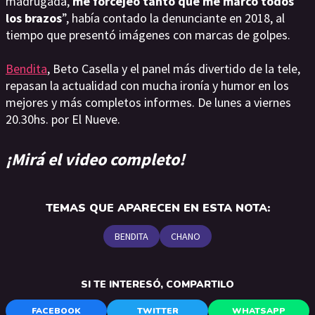
madrugada,
me forcejeó tanto que me marcó todos
los brazos
”, había contado la denunciante en 2018, al
tiempo que presentó imágenes con marcas de golpes.
Bendita
, Beto Casella y el panel más divertido de la tele,
repasan la actualidad con mucha ironía y humor en los
mejores y más completos informes. De lunes a viernes
20.30hs. por El Nueve.
¡Mirá el video completo!
TEMAS QUE APARECEN EN ESTA NOTA:
BENDITA
CHANO
SI TE INTERESÓ, COMPARTILO
FACEBOOK
TWITTER
WHATSAPP