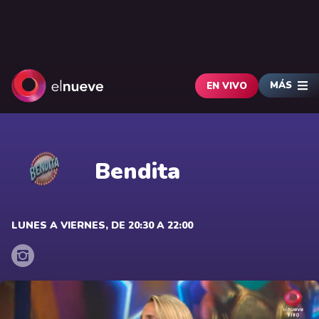
MÁS
EN VIVO
Bendita
LUNES A VIERNES, DE 20:30 A 22:00