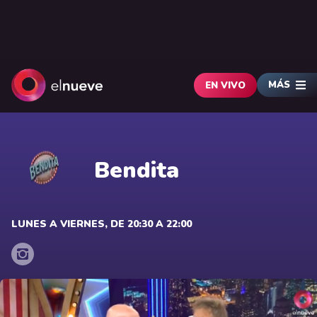
MÁS
EN VIVO
Bendita
LUNES A VIERNES, DE 20:30 A 22:00