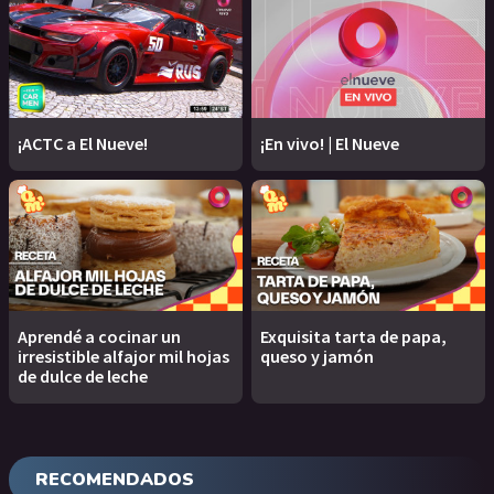
¡ACTC a El Nueve!
¡En vivo! | El Nueve
Aprendé a cocinar un
Exquisita tarta de papa,
irresistible alfajor mil hojas
queso y jamón
de dulce de leche
RECOMENDADOS