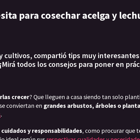
esita para cosechar acelga y lec
 y cultivos, compartió tips muy interesantes
¡Mirá todos los consejos para poner en prác
rlas crecer
? Que lleguen a casa siendo tan solo plant
 se conviertan en
grandes arbustos, árboles o plant
s
.
e
cuidados y responsabilidades
, como procurar que 
cio ideal según sus
respectivas cualidades y necesidade