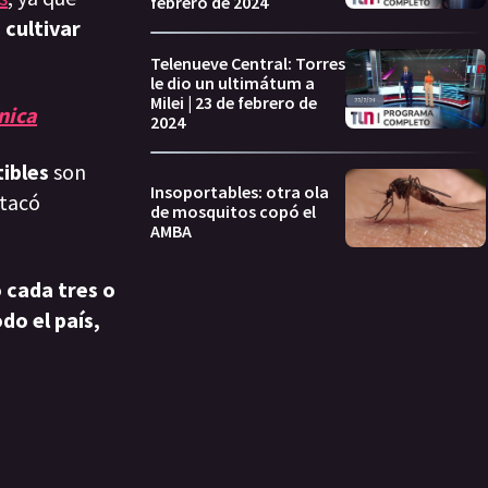
febrero de 2024
cultivar
Telenueve Central: Torres
le dio un ultimátum a
Milei | 23 de febrero de
nica
2024
ibles
son
Insoportables: otra ola
stacó
de mosquitos copó el
AMBA
 cada tres o
do el país,