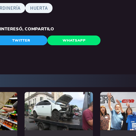
RDINERÍA
HUERTA
E INTERESÓ, COMPARTILO
TWITTER
WHATSAPP