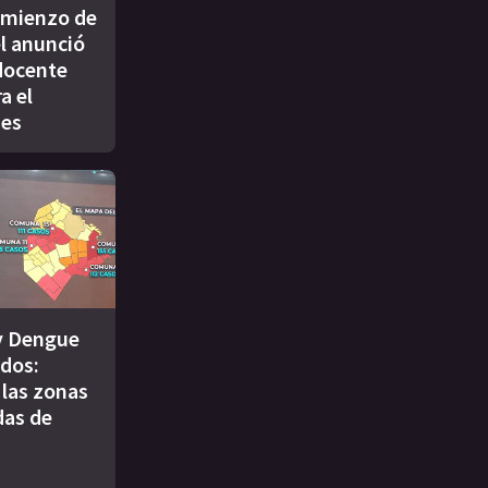
comienzo de
él anunció
docente
a el
nes
y Dengue
ados:
 las zonas
das de