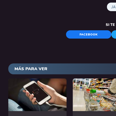
JA
SI T
FACEBOOK
MÁS PARA VER