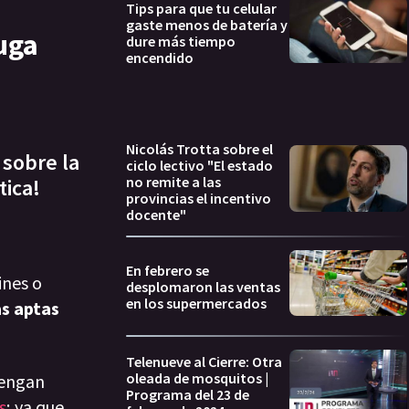
Tips para que tu celular
gaste menos de batería y
huga
dure más tiempo
encendido
Nicolás Trotta sobre el
 sobre la
ciclo lectivo "El estado
no remite a las
tica!
provincias el incentivo
docente"
En febrero se
ines o
desplomaron las ventas
en los supermercados
as aptas
Telenueve al Cierre: Otra
oleada de mosquitos |
tengan
Programa del 23 de
s
; ya que