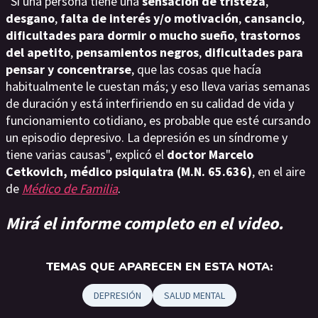
"Si una persona tiene una
sensación de tristeza
,
desgano
,
falta de interés y/o motivación
,
cansancio
,
dificultades para dormir o mucho sueño
,
trastornos
del apetito
,
pensamientos negros
,
dificultades para
pensar y concentrarse
, que las cosas que hacía
habitualmente le cuestan más; y eso lleva varias semanas
de duración y está interfiriendo en su calidad de vida y
funcionamiento cotidiano, es probable que esté cursando
un episodio depresivo. La depresión es un síndrome y
tiene varias causas", explicó el
doctor Marcelo
Cetkovich, médico psiquiatra (M.N. 65.636)
, en el aire
de
Médico de Familia
.
Mirá el informe completo en el video.
TEMAS QUE APARECEN EN ESTA NOTA:
DEPRESIÓN
SALUD MENTAL