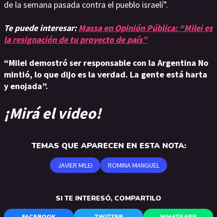
de la semana pasada contra el pueblo israelí”.
Te puede interesar:
Massa en Opinión Pública: “Milei es
la resignación de tu proyecto de país”
“Milei demostró ser responsable con la Argentina No
mintió, lo que dijo es la verdad. La gente está harta
y enojada”.
¡Mirá el video!
TEMAS QUE APARECEN EN ESTA NOTA:
JAVIER MILEI
ROMINA MANGUEL
SI TE INTERESÓ, COMPARTILO
FACEBOOK
TWITTER
WHATSAPP