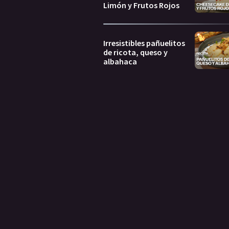
Limón y Frutos Rojos
Irresistibles pañuelitos
de ricota, queso y
albahaca