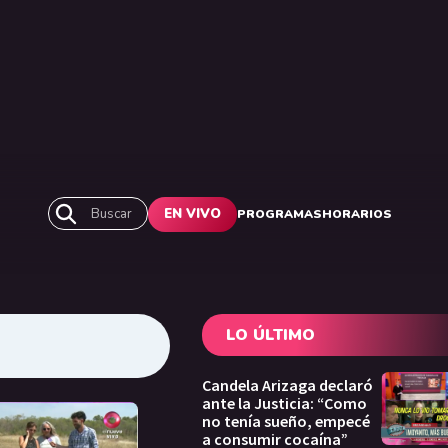
Buscar
EN VIVO
PROGRAMAS
HORARIOS
LO ÚLTIMO
Candela Arizaga declaró
ante la Justicia: “Como
no tenía sueño, empecé
a consumir cocaína”