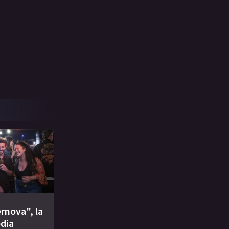
rnova", la
dia