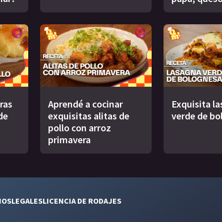
uras
Aprendé a cocinar
Exquisita l
de
exquisitas alitas de
verde de bo
pollo con arroz
primavera
NOS
LEGALES
LICENCIA DE RODAJES