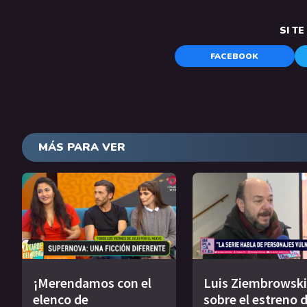
SI T
FACEBOOK
MÁS PARA VER
¡Merendamos con el
Luis Ziembrowski
elenco de
sobre el estreno 