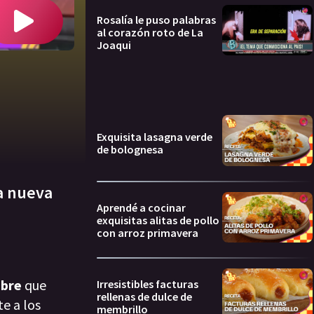
Rosalía le puso palabras
al corazón roto de La
Joaqui
Exquisita lasagna verde
de bolognesa
la nueva
Aprendé a cocinar
exquisitas alitas de pollo
con arroz primavera
ubre
que
Irresistibles facturas
rellenas de dulce de
e a los
membrillo