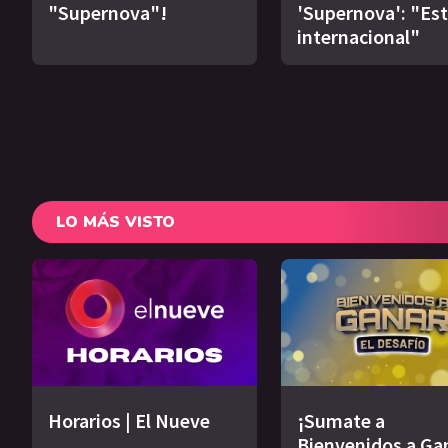
"Supernova"!
'Supernova': "Est
internacional"
LO MÁS VISTO
Horarios | El Nueve
¡Sumate a
Bienvenidos a Ga