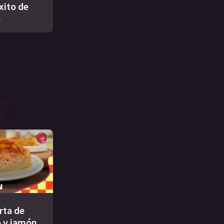
xito de
o
rta de
 y jamón