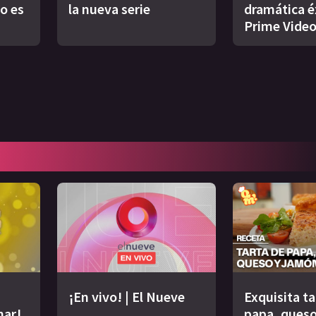
o es
la nueva serie
dramática é
Prime Vide
¡En vivo! | El Nueve
Exquisita ta
nar!
papa, queso