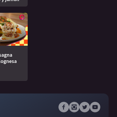
asagna
lognesa