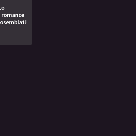
to
u romance
Rosemblat!