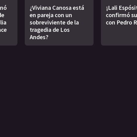
inó
¿Viviana Canosa está
¡Lali Espósi
de
en pareja con un
confirmó s
lia
sobreviviente de la
con Pedro 
ace
tragedia de Los
Andes?