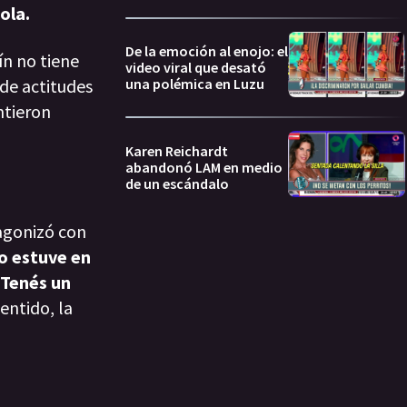
ola.
De la emoción al enojo: el
ín no tiene
video viral que desató
de actitudes
una polémica en Luzu
ntieron
Karen Reichardt
abandonó LAM en medio
de un escándalo
tagonizó con
do estuve en
. Tenés un
entido, la