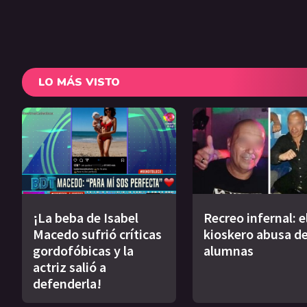
LO MÁS VISTO
¡La beba de Isabel
Recreo infernal: e
Macedo sufrió críticas
kioskero abusa de
gordofóbicas y la
alumnas
actriz salió a
defenderla!