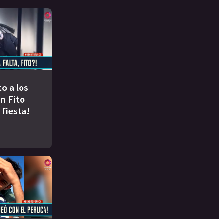
to a los
n Fito
 fiesta!