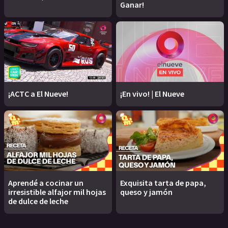
Ganar!
¡ACTC a El Nueve!
¡En vivo! | El Nueve
Aprendé a cocinar un
Exquisita tarta de papa,
irresistible alfajor mil hojas
queso y jamón
de dulce de leche