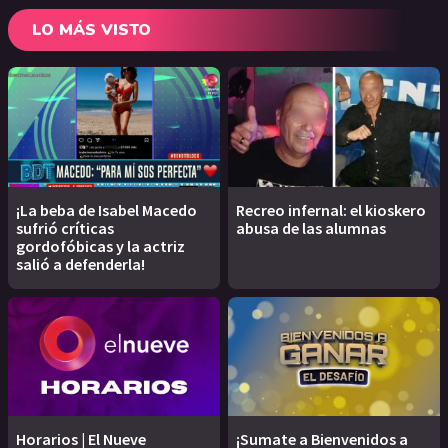
LO MÁS VISTO
¡La beba de Isabel Macedo
Recreo infernal: el kioskero
sufrió críticas
abusa de las alumnas
gordofóbicas y la actriz
salió a defenderla!
Horarios | El Nueve
¡Sumate a Bienvenidos a